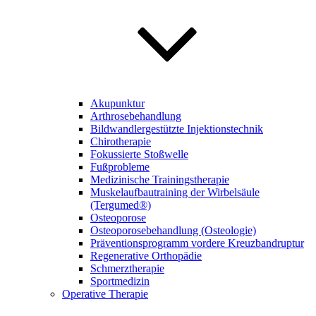
Akupunktur
Arthrosebehandlung
Bildwandlergestützte Injektionstechnik
Chirotherapie
Fokussierte Stoßwelle
Fußprobleme
Medizinische Trainingstherapie
Muskelaufbautraining der Wirbelsäule
(Tergumed®)
Osteoporose
Osteoporosebehandlung (Osteologie)
Präventionsprogramm vordere Kreuzbandruptur
Regenerative Orthopädie
Schmerztherapie
Sportmedizin
Operative Therapie