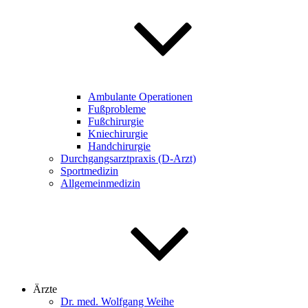
Ambulante Operationen
Fußprobleme
Fußchirurgie
Kniechirurgie
Handchirurgie
Durchgangsarztpraxis (D-Arzt)
Sportmedizin
Allgemeinmedizin
Ärzte
Dr. med. Wolfgang Weihe