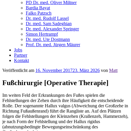
PD Dr. med. Oliver Miltner
Bardia Bayat
Falko Patzsch
Dr. med. Rudolf Lassel
Dr. med. Sam Sadeghian
Dr. med. Alexander Springer
Simon Hertrampf
Dr. med. Ute Dostmann
Prof. Dr. med. Jürgen Mäurer
Jobs
Partner
Kontakt
Veröffentlicht am
16. November 2017
23. März 2026
von
Matt
Fußchirurgie [Operative Therapie]
Im weiten Feld der Erkrankungen des Fußes spielen die
Fehlstellungen der Zehen durch ihre Häufigkeit die entscheidende
Rolle. Der sogenannte Hallux valgus (Abweichung der Großzehe in
Richtung Fußaußenrand) führt die Rangliste an. Auf den Plätzen
folgen die Fehlstellungen der Kleinzehen (Krallenzeh, Hammerzeh),
je nach Form der Fehlstellung und der Hallux rigidus
(abnutzungsbedingte Bewegungseinschränkung des