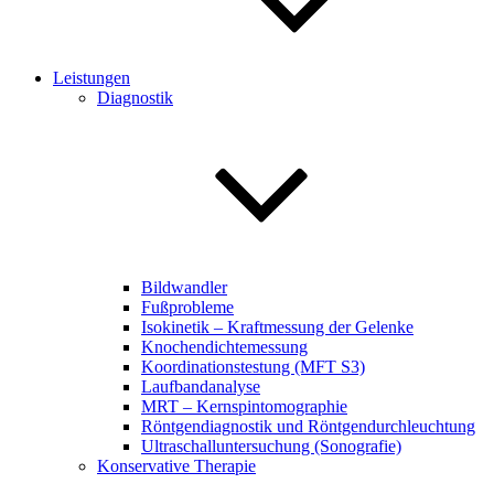
Leistungen
Diagnostik
Bildwandler
Fußprobleme
Isokinetik – Kraftmessung der Gelenke
Knochendichtemessung
Koordinationstestung (MFT S3)
Laufbandanalyse
MRT – Kernspintomographie
Röntgendiagnostik und Röntgendurchleuchtung
Ultraschalluntersuchung (Sonografie)
Konservative Therapie