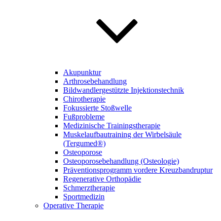
Akupunktur
Arthrosebehandlung
Bildwandlergestützte Injektionstechnik
Chirotherapie
Fokussierte Stoßwelle
Fußprobleme
Medizinische Trainingstherapie
Muskelaufbautraining der Wirbelsäule
(Tergumed®)
Osteoporose
Osteoporosebehandlung (Osteologie)
Präventionsprogramm vordere Kreuzbandruptur
Regenerative Orthopädie
Schmerztherapie
Sportmedizin
Operative Therapie