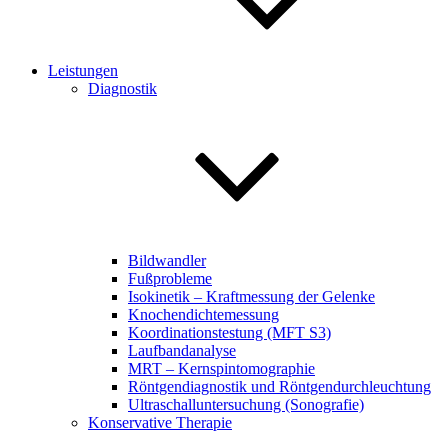
Leistungen
Diagnostik
Bildwandler
Fußprobleme
Isokinetik – Kraftmessung der Gelenke
Knochendichtemessung
Koordinationstestung (MFT S3)
Laufbandanalyse
MRT – Kernspintomographie
Röntgendiagnostik und Röntgendurchleuchtung
Ultraschalluntersuchung (Sonografie)
Konservative Therapie