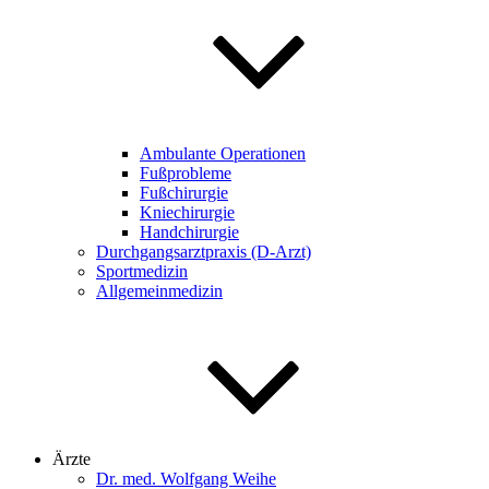
Ambulante Operationen
Fußprobleme
Fußchirurgie
Kniechirurgie
Handchirurgie
Durchgangsarztpraxis (D-Arzt)
Sportmedizin
Allgemeinmedizin
Ärzte
Dr. med. Wolfgang Weihe